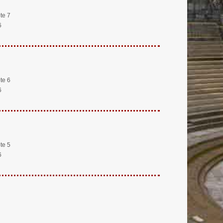
te 7
6
te 6
6
te 5
6