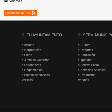
Ver más
Suscribirse al RSS
TU AYUNTAMIENTO
SERV. MUNICIP
> Alcalde
> Cultura
> Corporación
> Deportes
> Pleno
> Educación
> Junta de Gobierno
> Igualdad
> Ordenanzas
> Policva Local
> Reglamentos
> Servicios Sociales
> Boletín de Noticias
> Urbanismo
Ver más ...
Ver más ...