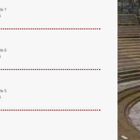
te 7
6
te 6
6
te 5
6