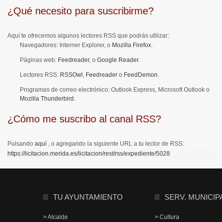
¿Qué necesito para suscribirme?
Aquí te ofrecemos algunos lectores RSS que podrás utilizar:
Navegadores:
Interner Explorer, o
Mozilla Firefox
.
Páginas web:
Feedreader
, o
Google Reader
.
Lectores RSS:
RSSOwl
,
Feedreader
o
FeedDemon
.
Programas de correo electrónico:
Outlook Express, Microsoft Outlook o
Mozilla Thunderbird
.
¿Cómo me suscribo al canal RSS?
Pulsando
aquí
, o agregando la siguiente URL a tu lector de RSS:
https://licitacion.merida.es/licitacion/rest/rss/expediente/5028
TU AYUNTAMIENTO
SERV. MUNICIP
> Alcalde
> Cultura