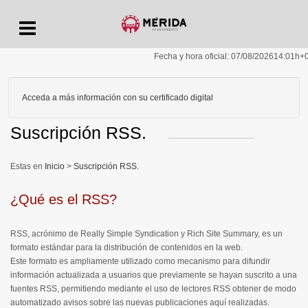
Menu
Fecha y hora oficial:
07/08/2026
14:01h
+
Acceda a más información con su certificado digital
Suscripción RSS.
Inicio
>
Suscripción RSS.
¿Qué es el RSS?
RSS, acrónimo de
R
eally
S
imple
S
yndication y
R
ich
S
ite
S
ummary, es un
formato estándar para la distribución de contenidos en la web.
Este formato es ampliamente utilizado como mecanismo para difundir
información actualizada a usuarios que previamente se hayan suscrito a una
fuentes RSS, permitiendo mediante el uso de lectores RSS obtener de modo
automatizado avisos sobre las nuevas publicaciones aquí realizadas.