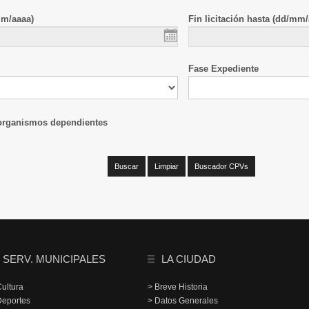
mm/aaaa)
Fin licitación hasta (dd/mm/
Fase Expediente
 organismos dependientes
SERV. MUNICIPALES
LA CIUDAD
Cultura
> Breve Historia
Deportes
> Datos Generales