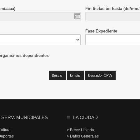
mm/aaaa)
Fin licitación hasta (dd/mm/
Fase Expediente
 organismos dependientes
SERV. MUNICIPALES
LA CIUDAD
Cultura
> Breve Historia
Deportes
> Datos Generales