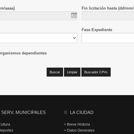
mm/aaaa)
Fin licitación hasta (dd/mm/
Fase Expediente
 organismos dependientes
SERV. MUNICIPALES
LA CIUDAD
Cultura
> Breve Historia
Deportes
> Datos Generales