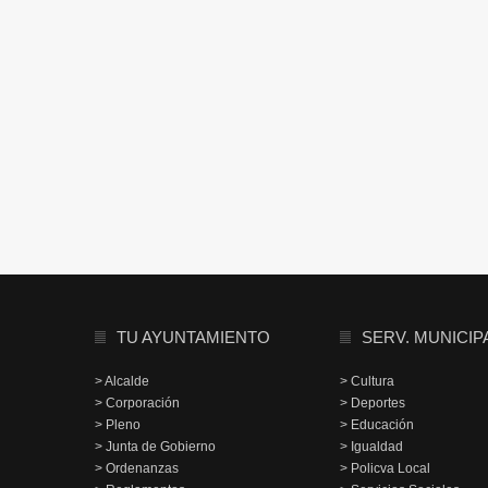
TU AYUNTAMIENTO
SERV. MUNICIP
> Alcalde
> Cultura
> Corporación
> Deportes
> Pleno
> Educación
> Junta de Gobierno
> Igualdad
> Ordenanzas
> Policva Local