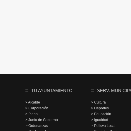
TU AYUNTAMIENTO
SERV. MUNICIP
> Alcalde
> Cultura
> Corporación
> Deportes
> Pleno
> Educación
> Junta de Gobierno
> Igualdad
> Ordenanzas
> Policva Local