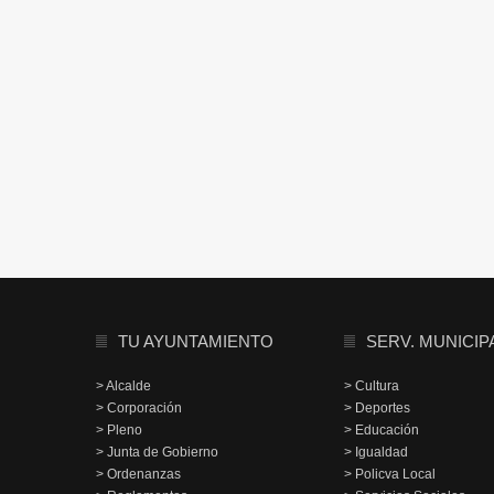
TU AYUNTAMIENTO
SERV. MUNICIP
> Alcalde
> Cultura
> Corporación
> Deportes
> Pleno
> Educación
> Junta de Gobierno
> Igualdad
> Ordenanzas
> Policva Local