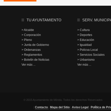
TU AYUNTAMIENTO
SERV. MUNICIP
> Alcalde
> Cultura
> Corporación
> Deportes
> Pleno
> Educación
> Junta de Gobierno
> Igualdad
> Ordenanzas
> Policva Local
> Reglamentos
> Servicios Sociales
> Boletín de Noticias
> Urbanismo
Ver más ...
Ver más ...
© 2015 Ayuntamiento de Mérida. Todos los derechos Reservados
Contacto
Mapa del Sitio
Aviso Legal
Política de Pr
|
|
|
|