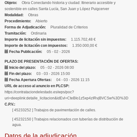
Objeto
Obra Conectando historia y ciudad: Itinerario accesible y
sostenible en calles Santa Lucía, San Juan y López Puigcerver
Modalidad
Obras
Procedimiento
Abierto
Forma de Adjudicación
Pluralidad de Criterios
Tramitación
Ordinaria
Importe de licitación sin impuestos
1.115.702,48 €
Importe de licitación con impuestos
1.350.000,00 €
Fecha Publicación
05 - 02 - 2026
PLAZO DE PRESENTACIÓN DE OFERTAS
Inicio del plazo
05 - 02 - 2026 08:00
Fin del plazo
03 - 03 - 2026 15:00
Fecha Apertura Ofertas
04 - 03 - 2026 11:15
URL de acceso al anuncio en PLCSP
https://contrataciondelestado.es/wps/poc?
uri=deeplink:detalle_licitacion&idEvl=CteBIo1z5xp4zIRvjBVCSw%3D%3D
C.P.V.
[ 45233252 ]
Trabajos de pavimentación de calles.
[ 45232150 ]
Trabajos relacionados con tuberías de distribución de
agua.
Datos de la adjudicación