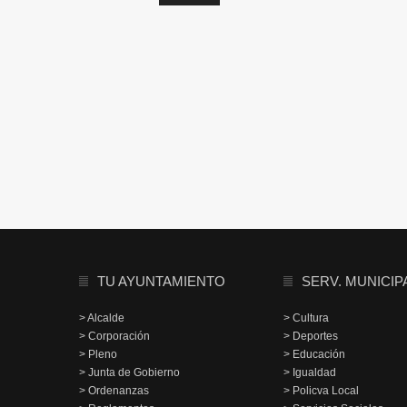
TU AYUNTAMIENTO
SERV. MUNICIP
> Alcalde
> Cultura
> Corporación
> Deportes
> Pleno
> Educación
> Junta de Gobierno
> Igualdad
> Ordenanzas
> Policva Local