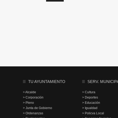
TU AYUNTAMIENTO
SERV. MUNICIP
> Alcalde
> Cultura
> Corporación
> Deportes
> Pleno
> Educación
> Junta de Gobierno
> Igualdad
> Ordenanzas
> Policva Local