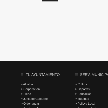
TU AYUNTAMIENTO
SERV. MUNICIP
> Alcalde
> Cultura
> Corporación
> Deportes
> Pleno
> Educación
> Junta de Gobierno
> Igualdad
> Ordenanzas
> Policva Local