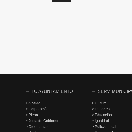
TU AYUNTAMIENTO
SERV. MUNICIP
> Alcalde
> Cultura
> Corporación
> Deportes
> Pleno
> Educación
> Junta de Gobierno
> Igualdad
> Ordenanzas
> Policva Local