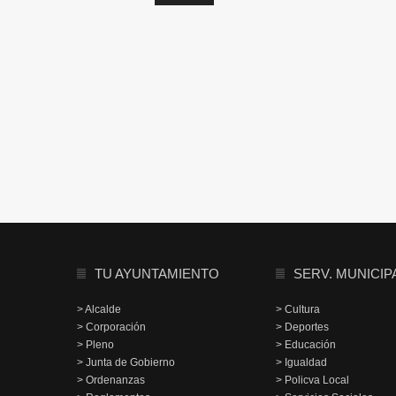
TU AYUNTAMIENTO
SERV. MUNICIP
> Alcalde
> Cultura
> Corporación
> Deportes
> Pleno
> Educación
> Junta de Gobierno
> Igualdad
> Ordenanzas
> Policva Local