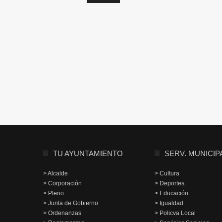
TU AYUNTAMIENTO
SERV. MUNICIP
> Alcalde
> Cultura
> Corporación
> Deportes
> Pleno
> Educación
> Junta de Gobierno
> Igualdad
> Ordenanzas
> Policva Local