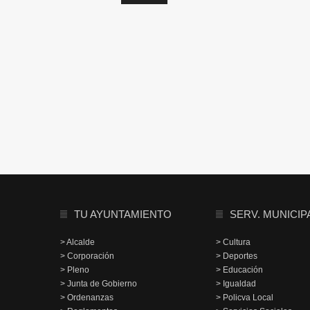
TU AYUNTAMIENTO
SERV. MUNICIP
> Alcalde
> Cultura
> Corporación
> Deportes
> Pleno
> Educación
> Junta de Gobierno
> Igualdad
> Ordenanzas
> Policva Local