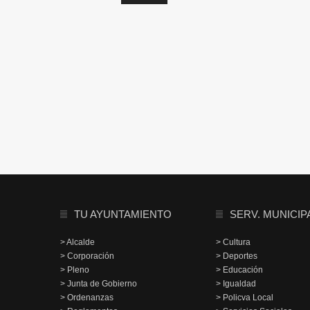
TU AYUNTAMIENTO
SERV. MUNICIP
> Alcalde
> Cultura
> Corporación
> Deportes
> Pleno
> Educación
> Junta de Gobierno
> Igualdad
> Ordenanzas
> Policva Local