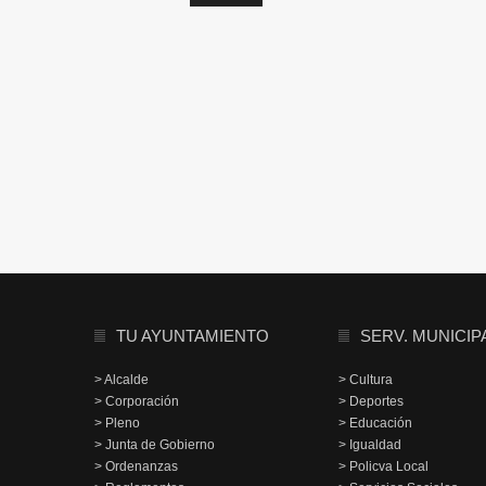
TU AYUNTAMIENTO
SERV. MUNICIP
> Alcalde
> Cultura
> Corporación
> Deportes
> Pleno
> Educación
> Junta de Gobierno
> Igualdad
> Ordenanzas
> Policva Local