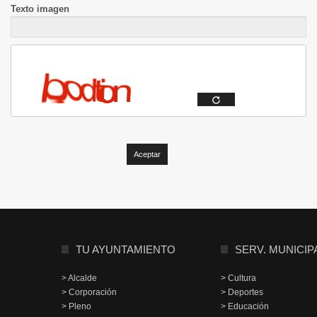
Texto imagen
TU AYUNTAMIENTO
SERV. MUNICIP
> Alcalde
> Cultura
> Corporación
> Deportes
> Pleno
> Educación