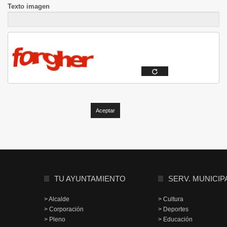
Texto imagen
TU AYUNTAMIENTO
SERV. MUNICIP
> Alcalde
> Cultura
> Corporación
> Deportes
> Pleno
> Educación