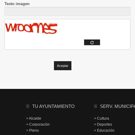
Texto imagen
TU AYUNTAMIENTO
SERV. MUNICIP
> Alcalde
> Cultura
> Corporación
> Deportes
> Pleno
> Educación