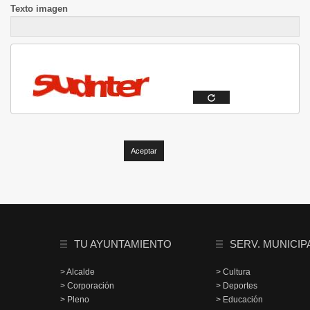
Texto imagen
TU AYUNTAMIENTO
SERV. MUNICIP
> Alcalde
> Cultura
> Corporación
> Deportes
> Pleno
> Educación