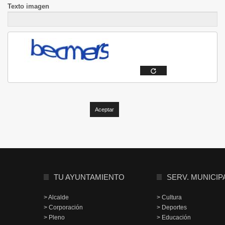
Texto imagen
TU AYUNTAMIENTO
SERV. MUNICIP
> Alcalde
> Cultura
> Corporación
> Deportes
> Pleno
> Educación