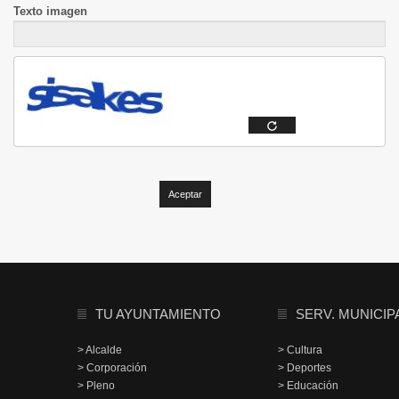
Texto imagen
TU AYUNTAMIENTO
SERV. MUNICIP
> Alcalde
> Cultura
> Corporación
> Deportes
> Pleno
> Educación