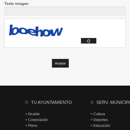
Texto imagen
TU AYUNTAMIENTO
SERV. MUNICIP
> Alcalde
> Cultura
> Corporación
> Deportes
> Pleno
> Educación