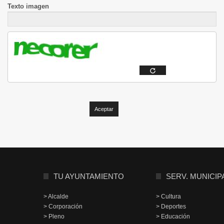
Texto imagen
TU AYUNTAMIENTO
SERV. MUNICIP
> Alcalde
> Cultura
> Corporación
> Deportes
> Pleno
> Educación