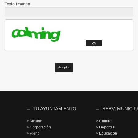
Texto imagen
TU AYUNTAMIENTO
SERV. MUNICIP
> Alcalde
> Cultura
> Corporación
> Deportes
> Pleno
> Educación