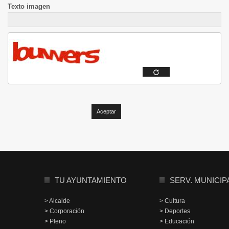
Texto imagen
TU AYUNTAMIENTO
SERV. MUNICIP
> Alcalde
> Cultura
> Corporación
> Deportes
> Pleno
> Educación