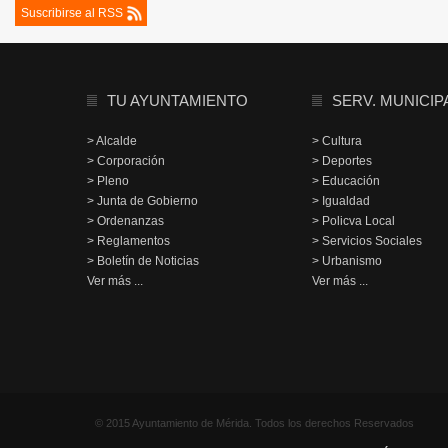
Suscribirse al RSS
TU AYUNTAMIENTO
SERV. MUNICIP
> Alcalde
> Cultura
> Corporación
> Deportes
> Pleno
> Educación
> Junta de Gobierno
> Igualdad
> Ordenanzas
> Policva Local
> Reglamentos
> Servicios Sociales
> Boletín de Noticias
> Urbanismo
Ver más ...
Ver más ...
© 2015 Ayuntamiento de Mérida. Todos los derechos Reservados