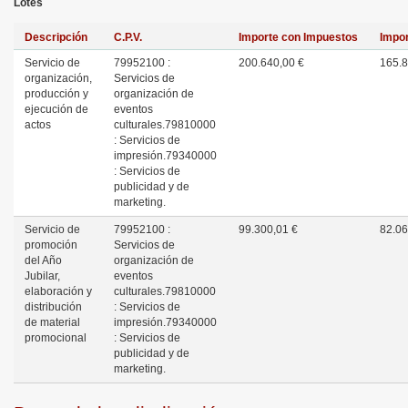
Lotes
Descripción
C.P.V.
Importe con Impuestos
Impor
Servicio de
79952100 :
200.640,00 €
165.8
organización,
Servicios de
producción y
organización de
ejecución de
eventos
actos
culturales.
79810000
: Servicios de
impresión.
79340000
: Servicios de
publicidad y de
marketing.
Servicio de
79952100 :
99.300,01 €
82.06
promoción
Servicios de
del Año
organización de
Jubilar,
eventos
elaboración y
culturales.
79810000
distribución
: Servicios de
de material
impresión.
79340000
promocional
: Servicios de
publicidad y de
marketing.