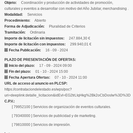
Objeto
Coordinación y producción de actividades de promoción,
culturales y eventos a desarrollar con motivo del Año Jubilar, merchandising .
Modalidad
Servicios
Procedimiento
Abierto
Forma de Adjudicación
Pluralidad de Criterios
Tramitación
Ordinaria
Importe de licitación sin impuestos
247.884,30 €
Importe de licitación con impuestos
299.940,01 €
Fecha Publicación
16 - 09 - 2024
PLAZO DE PRESENTACIÓN DE OFERTAS
Inicio del plazo
17 - 09 - 2024 09:00
Fin del plazo
01 - 10 - 2024 15:00
Fecha Apertura Ofertas
07 - 10 - 2024 11:00
URL de acceso al anuncio en PLCSP
https://contrataciondelestado.es/wps/poc?
uri=deeplink:detalle_licitacion&idEvl=EG2trLIqHkg%2Bk2oCbDosIw%3D%3D
C.P.V.
[ 79952100 ]
Servicios de organización de eventos culturales.
[ 79340000 ]
Servicios de publicidad y de marketing.
[ 79810000 ]
Servicios de impresión.