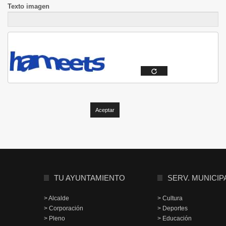
Texto imagen
TU AYUNTAMIENTO
SERV. MUNICIP
> Alcalde
> Cultura
> Corporación
> Deportes
> Pleno
> Educación